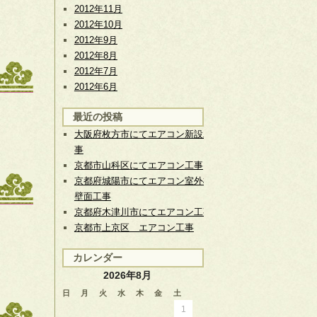
2012年11月
2012年10月
2012年9月
2012年8月
2012年7月
2012年6月
最近の投稿
大阪府枚方市にてエアコン新設工
事
京都市山科区にてエアコン工事
京都府城陽市にてエアコン室外機
壁面工事
京都府木津川市にてエアコン工事
京都市上京区 エアコン工事
カレンダー
2026年8月
日
月
火
水
木
金
土
1