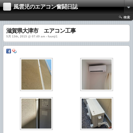
風雲児のエアコン奮闘日誌
検索
滋賀県大津市 エアコン工事
5月 13th, 2015 @ 07:49 am › fuunji1